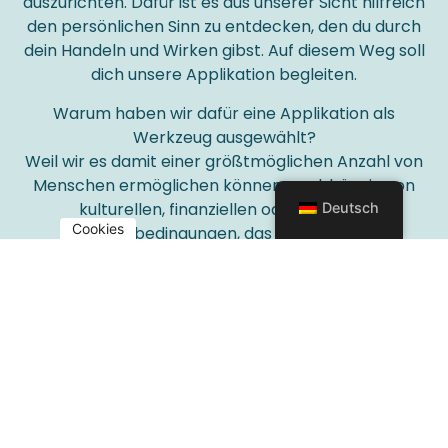
auszurichten. Dafür ist es aus unserer Sicht hilfreich
den persönlichen Sinn zu entdecken, den du durch
dein Handeln und Wirken gibst. Auf diesem Weg soll
dich unsere Applikation begleiten.
Warum haben wir dafür eine Applikation als
Werkzeug ausgewählt?
Weil wir es damit einer größtmöglichen Anzahl von
Menschen ermöglichen können, unabhängig von
kulturellen, finanziellen oder anderen
Deutsch
Cookies
Rahmenbedingungen, das eigene Leben
sinnorientiert zu gestalten. Ein „Wofür“ zu finden, für
das es sich jeden Tag lohnt aufzustehen.
Wir wollen damit einen Beitrag geben die
Chancengleichheit, insbesondere mit Bezug zur
Arbeit, zu verbessern. Zudem zeigen immer mehr
Studien, dass Menschen ihre Tätigkeit, ihr Wirken am
Arbeitsplatz als wenig oder kaum sinnvoll sehen. Wir
jedoch sehen Menschen, die ihre Werte und